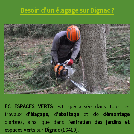
Besoin d'un élagage sur Dignac ?
EC ESPACES VERTS
est spécialisée dans tous les
travaux d'
élagage
, d'
abattage
et de
démontage
d'arbres, ainsi que dans l'
entretien des jardins et
espaces verts
sur
Dignac
(16410).