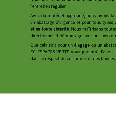
l'entretien régulier.
Avec du matériel approprié, nous avons la 
un abattage d'urgence et pour tous types 
et en toute sécurité
. Nous maîtrisons toute
directionnel et démontage avec ou sans rét
Que cela soit pour un élagage ou un abatta
EC ESPACES VERTS vous garantit d'avoir u
dans le respect de vos arbres et des bonnes