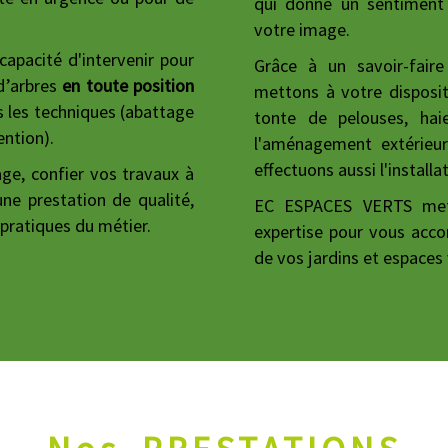
qui donne un sentiment d
votre image.
capacité d'intervenir pour
Grâce à un savoir-fai
d’arbres
en toute position
mettons à votre disposit
s les techniques (abattage
tonte de pelouses, haies
ention).
l'aménagement extérieur
effectuons aussi l'install
ge, confier vos travaux à
ne prestation de qualité,
EC ESPACES VERTS met 
 pratiques du métier.
expertise pour vous acco
de vos jardins et espaces