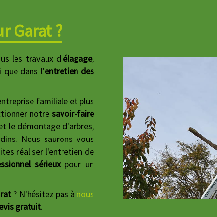
r Garat ?
us les travaux d'
élagage
,
i que dans l'
entretien des
treprise familiale et plus
ctionner notre
savoir-faire
 et le démontage d'arbres,
ardins. Nous saurons vous
tes réaliser l'entretien de
ssionnel sérieux
pour un
rat
? N'hésitez pas à
nous
evis gratuit
.