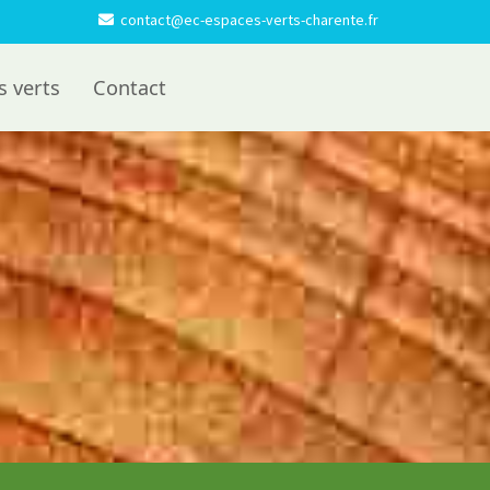
contact@ec-espaces-verts-charente.fr
s verts
Contact