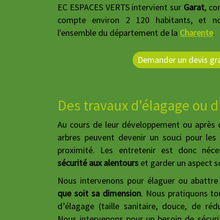
EC ESPACES VERTS intervient sur
Garat
, c
compte environ 2 120 habitants, et n
l'ensemble du département de la
Charente
.
Demander un devis gra
Des travaux d'élagage ou d
Au cours de leur développement ou après d
arbres peuvent devenir un souci pour les
proximité. Les entretenir est donc néc
sécurité aux alentours
et garder un aspect s
Nous intervenons pour élaguer ou abattre
que soit sa dimension
. Nous pratiquons to
d’élagage (taille sanitaire, douce, de ré
Nous intervenons pour un besoin de sécur