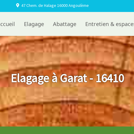
47 Chem. de Halage 16000 Angoulème
ccueil
Elagage
Abattage
Entretien & espace
Elagage à Garat - 16410