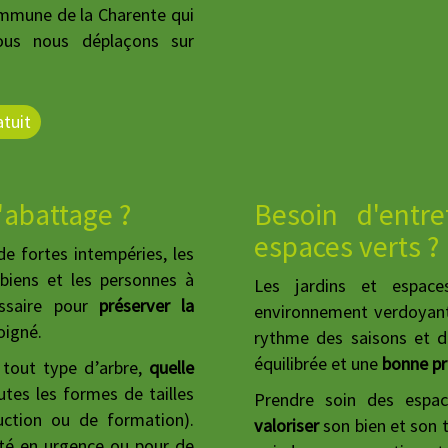
ommune de la Charente qui
ous nous déplaçons sur
tuit
'abattage ?
Besoin d'entr
espaces verts ?
e fortes intempéries, les
 biens et les personnes à
Les jardins et espace
essaire pour
préserver la
environnement verdoyant 
oigné.
rythme des saisons et d
équilibrée et une
bonne pr
 tout type d’arbre,
quelle
utes les formes de tailles
Prendre soin des espa
duction ou de formation).
valoriser
son bien et son t
ité en urgence ou pour de