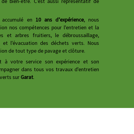
e bien-être. C'est aussi représentatif de
re accumulé en
10 ans d’expérience
, nous
ion nos compétences pour l'entretien et la
 et arbres fruitiers, le débroussaillage,
 et l'évacuation des déchets verts. Nous
ation de tout type de pavage et clôture.
à votre service son expérience et son
mpagner dans tous vos travaux d'entretien
 verts sur
Garat
.