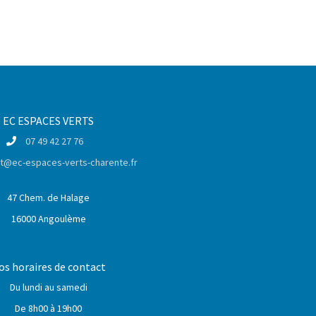
En savoir +
EC ESPACES VERTS
07 49 42 27 76
t@ec-espaces-verts-charente.fr
47 Chem. de Halage
16000 Angoulème
os horaires de contact
Du lundi au samedi
De 8h00 à 19h00