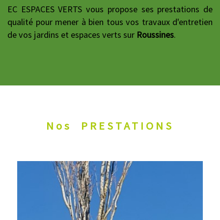
EC ESPACES VERTS vous propose ses prestations de
qualité pour mener à bien tous vos travaux d'entretien
de vos jardins et espaces verts sur
Roussines
.
Nos
PRESTATIONS